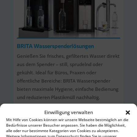
BRITA Wasserspenderlösungen
Genießen Sie frisches, gefiltertes Wasser direkt
aus dem Spender – still, sprudelnd oder
gekühlt. Ideal für Büros, Praxen oder
öffentliche Bereiche: BRITA Wasserspender
bieten maximale Hygiene, einfache Bedienung
und reduzieren Plastikmüll nachhaltig.
Einwilligung verwalten
Mehr zu Wasserspendern
Mit Hilfe von Cookies können wir unsere Webseite bestmöglich an die
Bedürfnisse unserer Besucher anpassen. Sie haben die Möglichkeit,
alle oder nur bestimmte Kategorien von Cookies zu akzeptieren.
Weitere Informationen zum Datenschutz finden Sie in unserer