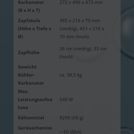
Karbonator
272 x 490 x 473 mm
(B x H x T)
Zapfsäule
385 x 216 x 70 mm
(Höhe x Tiefe x
(niedrig), 453 x 216 x
Ø)
70 mm (hoch)
26 cm (niedrig), 33 cm
Zapfhöhe
(hoch)
Gewicht
Kühler-
c
a. 38,5 kg
Karbonator
Max.
Leistungsaufna
540 W
hme
Kältemittel
R290 (68 g)
Geräuschemiss
< 60 dB(A)