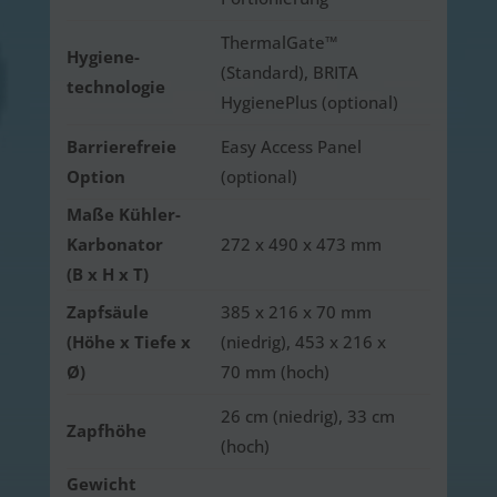
ThermalGate™
Hygiene­
(Standard), BRITA
technologie
HygienePlus (optional)
Barrierefreie
Easy Access Panel
Option
(optional)
Maße
Kühler-
Karbonator
272 x 490 x 473 mm
(B x H x T)
Zapfsäule
385 x 216 x 70 mm
(Höhe x Tiefe x
(niedrig), 453 x 216 x
Ø)
70 mm (hoch)
26 cm (niedrig), 33 cm
Zapfhöhe
(hoch)
Gewicht