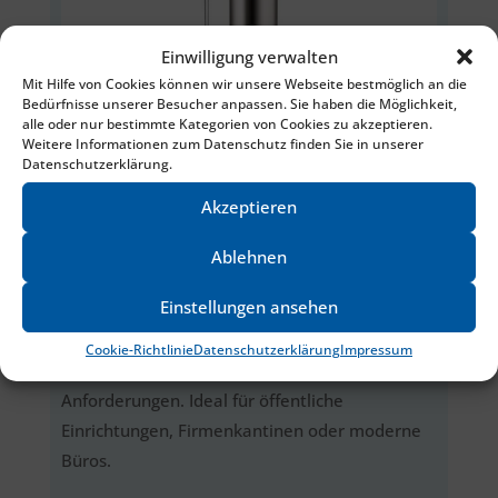
Einwilligung verwalten
Mit Hilfe von Cookies können wir unsere Webseite bestmöglich an die
Bedürfnisse unserer Besucher anpassen. Sie haben die Möglichkeit,
alle oder nur bestimmte Kategorien von Cookies zu akzeptieren.
Weitere Informationen zum Datenschutz finden Sie in unserer
Datenschutzerklärung.
Akzeptieren
Extra I-Tap 50/85
Ablehnen
Modernes Design trifft auf höchste
Einstellungen ansehen
Funktionalität. Erhältlich in zwei Varianten (50
oder 85 l/h gekühltes Wasser), bietet iShape
Cookie-Richtlinie
Datenschutzerklärung
Impressum
flexible Einsatzmöglichkeiten für vielfältige
Anforderungen. Ideal für öffentliche
Einrichtungen, Firmenkantinen oder moderne
Büros.