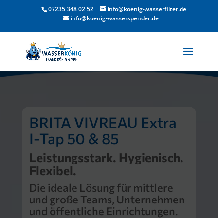
07235 348 02 52
info@koenig-wasserfilter.de
info@koenig-wasserspender.de
BRITA VIVREAU Extra
I-Tap 50 & 85
Leistungsstark. Hygienisch.
Flexibel.
Die ideale Lösung für mittlere
und große Teams, Unternehmen
und öffentliche Einrichtungen.